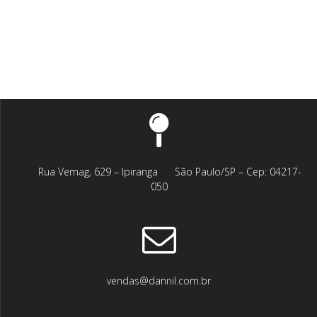
⠀⠀⠀Rua Vemag, 629 – Ipiranga⠀⠀ São Paulo/SP – Cep: 04217-
050
vendas@dannil.com.br